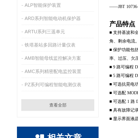
ALP智能保护装置
——JBT 10736
ARD系列智能电动机保护器
产品特点
ARTU系列三遥单元
■
支持基波和全
角、剩余电流
铁塔基站多回路计量仪表
■
保护功能包
AMB智能母线监控解决方案
率、过压、欠
■
9
路可编程
D
AMC系列精密配电监控装置
■
5
路可编程
PZ系列可编程智能电测仪表
■
可选抗晃电
■
可选配
MOD
■
可选配
1
路
查看全部
■
具有故障记
■
显示界面液
相关文章