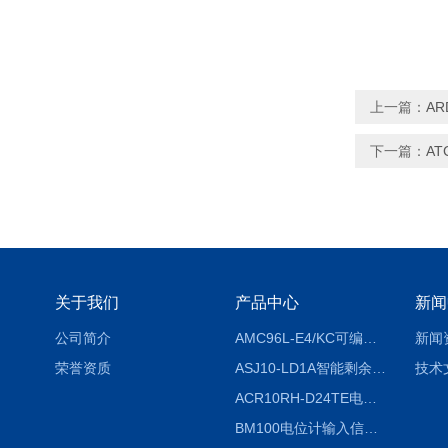
上一篇：
AR
下一篇：
A
关于我们
产品中心
新闻
公司简介
AMC96L-E4/KC可编程智能电测表多功能表
新闻
荣誉资质
ASJ10-LD1A智能剩余电流继电器厂家
技术
ACR10RH-D24TE电力仪表外置开口式互感器
BM100电位计输入信号隔离器