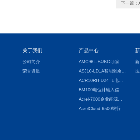
下一篇：
关于我们
产品中心
新
公司简介
AMC96L-E4/KC可编程智能电测表多功能表
新
荣誉资质
ASJ10-LD1A智能剩余电流继电器厂家
技
ACR10RH-D24TE电力仪表外置开口式互感器
BM100电位计输入信号隔离器
Acrel-7000企业能源管控平台
AcrelCloud-6500银行业安全用电能耗云平台