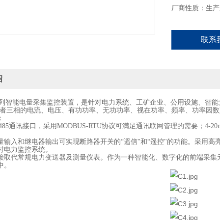
厂商性质：生产
联系
绍
系列智能电量采集监控装置，是针对电力系统、工矿企业、公用设施、智
或者三相的电流、电压、有功功率、无功功率、视在功率、频率、功率因数
：
S485通讯接口，采用MODBUS-RTU协议可满足通讯联网管理的需要；4
量输入和继电器输出可实现断路器开关的“遥信"和“遥控"的功能。采用高亮
时电力监控系统。
接取代常规电力变送器及测量仪表。
作为一种智能化、数字化的前端采集
中。