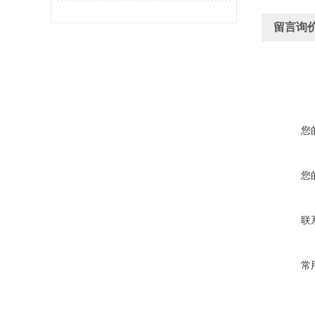
留言询
您
您
联
常