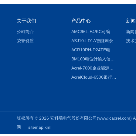
关于我们
产品中心
新闻
公司简介
AMC96L-E4/KC可编程智能电测表多功能表
新闻
荣誉资质
ASJ10-LD1A智能剩余电流继电器厂家
技术
ACR10RH-D24TE电力仪表外置开口式互感器
BM100电位计输入信号隔离器
Acrel-7000企业能源管控平台
AcrelCloud-6500银行业安全用电能耗云平台
版权所有 © 2026 安科瑞电气股份有限公司(www.lcacrel.com) All
网
sitemap.xml