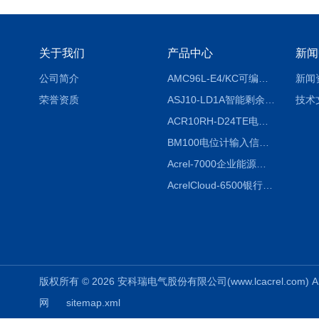
关于我们
产品中心
新闻
公司简介
AMC96L-E4/KC可编程智能电测表多功能表
新闻
荣誉资质
ASJ10-LD1A智能剩余电流继电器厂家
技术
ACR10RH-D24TE电力仪表外置开口式互感器
BM100电位计输入信号隔离器
Acrel-7000企业能源管控平台
AcrelCloud-6500银行业安全用电能耗云平台
版权所有 © 2026 安科瑞电气股份有限公司(www.lcacrel.com) All
网
sitemap.xml