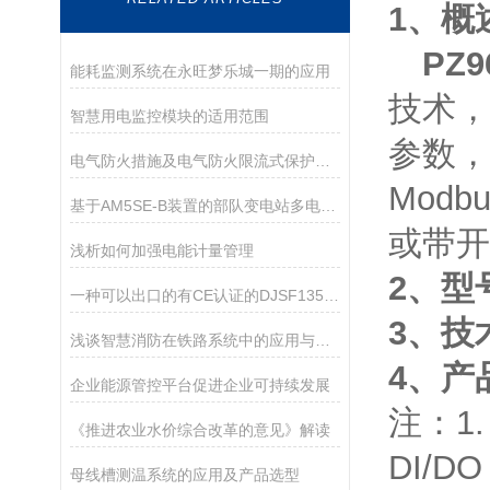
1
、
概
PZ
能耗监测系统在永旺梦乐城一期的应用
技术，
智慧用电监控模块的适用范围
参数，
电气防火措施及电气防火限流式保护器在棉纺织厂的应用
Mod
基于AM5SE-B装置的部队变电站多电源备自投方案实施
或带开
浅析如何加强电能计量管理
2、型
一种可以出口的有CE认证的DJSF1352国网表
3、技
浅谈智慧消防在铁路系统中的应用与发展
4、产
企业能源管控平台促进企业可持续发展
注：1.
《推进农业水价综合改革的意见》解读
DI/
母线槽测温系统的应用及产品选型