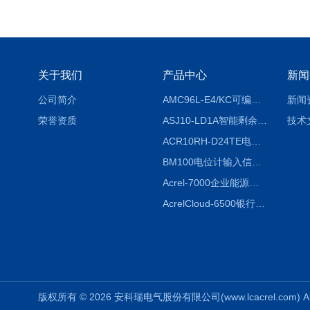
关于我们
产品中心
新闻
公司简介
AMC96L-E4/KC可编程智能电测表多功能表
新闻
荣誉资质
ASJ10-LD1A智能剩余电流继电器厂家
技术
ACR10RH-D24TE电力仪表外置开口式互感器
BM100电位计输入信号隔离器
Acrel-7000企业能源管控平台
AcrelCloud-6500银行业安全用电能耗云平台
版权所有 © 2026 安科瑞电气股份有限公司(www.lcacrel.com) All