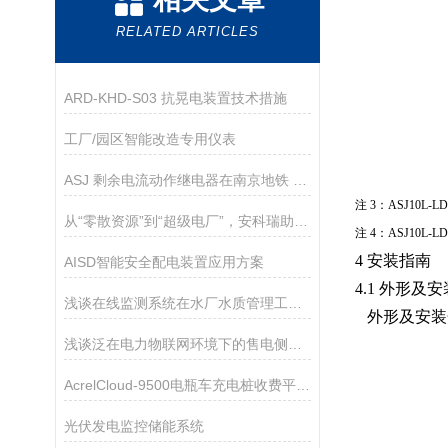
RELATED ARTICLES
ARD-KHD-S03 抗晃电装置技术措施
工厂/园区智能改造专用仪表
ASJ 剩余电流动作继电器在南京地铁 1 号线北延线工程项目的应用
注
3
：
ASJ10L-L
从“零散资源”到“超级电厂”，安科瑞助您抢占虚拟电厂新赛道
注
4
：
ASJ10L-L
4 安装指南
AISD智能安全配电装置应用方案
4.1
外形及安
浅谈在线监测系统在水厂水质管理工程中的应用与研究
外形及安装
浅谈泛在电力物联网环境下的售电侧电力市场商业模式研究
AcrelCloud-9500电瓶车充电桩收费平台的应用
光伏发电监控储能系统