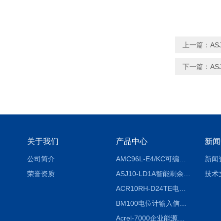
上一篇：
A
下一篇：
A
关于我们
产品中心
新闻
公司简介
AMC96L-E4/KC可编程智能电测表多功能表
新闻
荣誉资质
ASJ10-LD1A智能剩余电流继电器厂家
技术
ACR10RH-D24TE电力仪表外置开口式互感器
BM100电位计输入信号隔离器
Acrel-7000企业能源管控平台