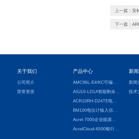
上一篇：
安
下一篇：
A
关于我们
产品中心
新闻
公司简介
AMC96L-E4/KC可编程智能电测表多功能表
新闻
荣誉资质
ASJ10-LD1A智能剩余电流继电器厂家
技术
ACR10RH-D24TE电力仪表外置开口式互感器
BM100电位计输入信号隔离器
Acrel-7000企业能源管控平台
AcrelCloud-6500银行业安全用电能耗云平台