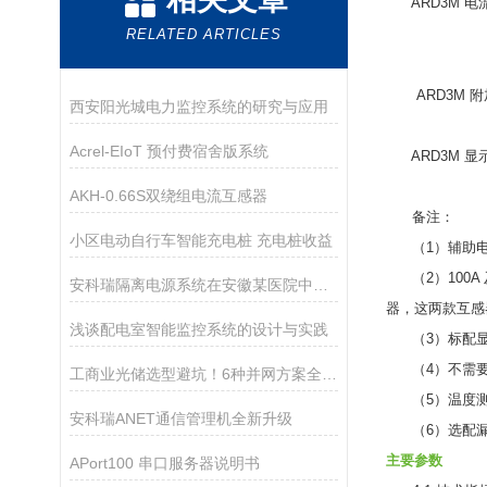
ARD3M 电
RELATED ARTICLES
ARD3M 附
西安阳光城电力监控系统的研究与应用
Acrel-EIoT 预付费宿舍版系统
ARD3M 显
AKH-0.66S双绕组电流互感器
备注：
小区电动自行车智能充电桩 充电桩收益
（1）辅助电源默
（2）100A
安科瑞隔离电源系统在安徽某医院中的应用
器，这两款互感
浅谈配电室智能监控系统的设计与实践
（3）标配显示
（4）不需要
工商业光储选型避坑！6种并网方案全对比！
（5）温度测量
安科瑞ANET通信管理机全新升级
（6）选配漏电
主要参数
APort100 串口服务器说明书