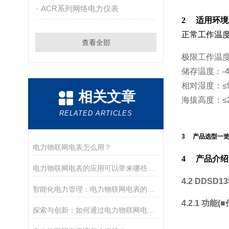
ACR系列网络电力仪表
2
适用环境
正常工作温度：
查看全部
极限工作温度：
储存温度：-4
相对湿度：≤
相关文章
海拔高度：≤2
RELATED ARTICLES
3 产品选型一
电力物联网电表怎么用？
4
产品介绍
电力物联网电表的应用可以带来哪些经济效益和管理优势？
4.2 DDSD
智能化电力管理：电力物联网电表的作用与展望
4.2.1 功
探索与创新：如何通过电力物联网电表改革传统用电模式