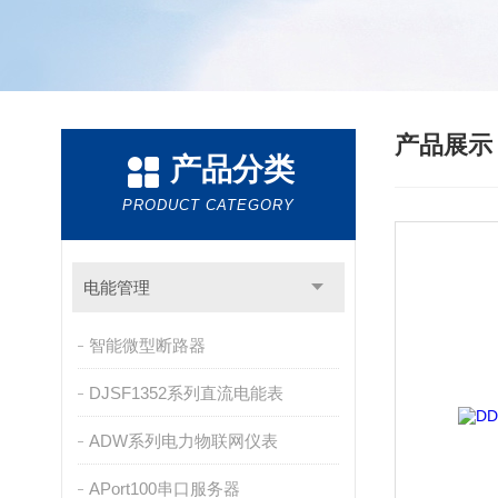
产品展
产品分类
PRODUCT CATEGORY
电能管理
智能微型断路器
DJSF1352系列直流电能表
ADW系列电力物联网仪表
APort100串口服务器