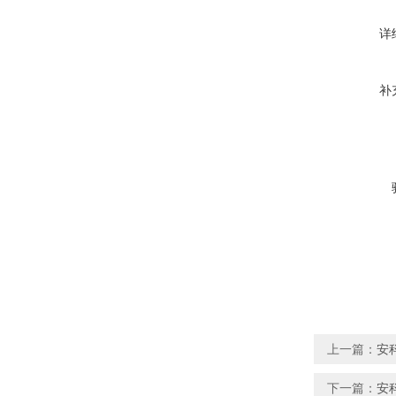
详
补
上一篇：
安
下一篇：
安