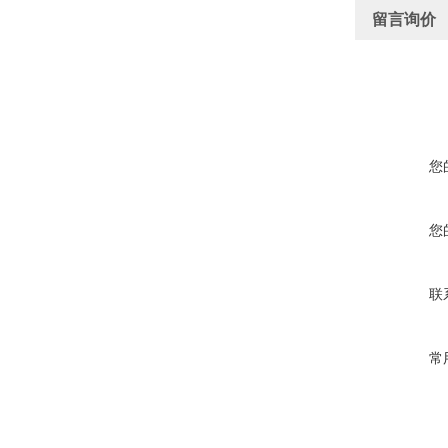
留言询价
您
您
联
常