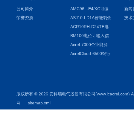
公司简介
AMC96L-E4/KC可编程智能电测表多功能表
新闻
荣誉资质
ASJ10-LD1A智能剩余电流继电器厂家
技术
ACR10RH-D24TE电力仪表外置开口式互感器
BM100电位计输入信号隔离器
Acrel-7000企业能源管控平台
AcrelCloud-6500银行业安全用电能耗云平台
版权所有 © 2026 安科瑞电气股份有限公司(www.lcacrel.com) All
网
sitemap.xml