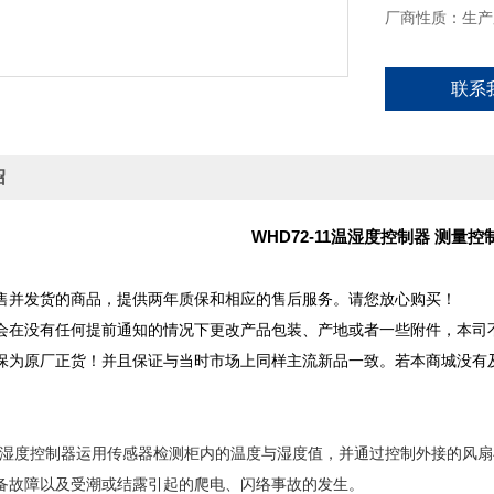
厂商性质：生产
联系
绍
WHD72-11温湿度控制器 测量
售并发货的商品，提供两年质保和相应的售后服务。请您放心购买！
会在没有任何提前通知的情况下更改产品包装、产地或者一些附件，本司
保为原厂正货！并且保证与当时市场上同样主流新品一致。若本商城没有
温湿度控制器运用传感器检测柜内的温度与湿度值，并通过控制外接的风
备故障以及受潮或结露引起的爬电、闪络事故的发生。