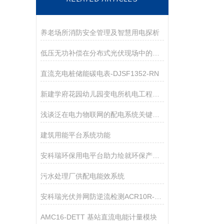
养老场所消防安全管理及智慧用电探析
低压无功补偿在分布式光伏现场中的应用
直流充电桩储能碳电表-DJSF1352-RN
新建学府花园幼儿园变电所机电工程电力监控系统的设计与应用
浅谈泛在电力物联网的配电系统关键技术研究
建筑用能平台系统功能
安科瑞环保用电平台助力绘就环保产业“双碳”路线图
污水处理厂供配电能效系统
安科瑞光伏并网防逆流检测ACR10R-D10TE单相导轨式电能表
AMC16-DETT 基站直流电能计量模块