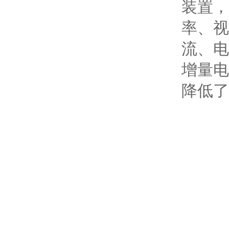
装置，
率、视
流、电
增量电
降低了