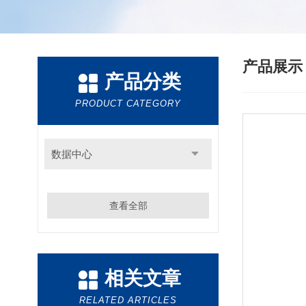
产品展
产品分类
PRODUCT CATEGORY
数据中心
查看全部
相关文章
RELATED ARTICLES