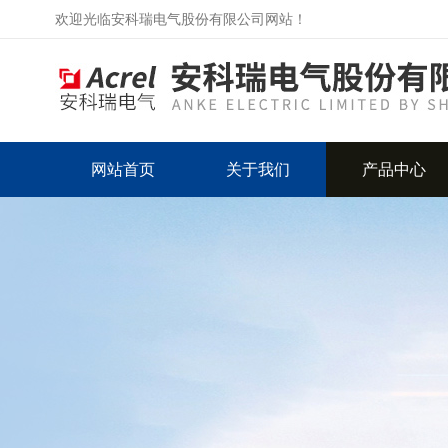
欢迎光临安科瑞电气股份有限公司网站！
网站首页
关于我们
产品中心