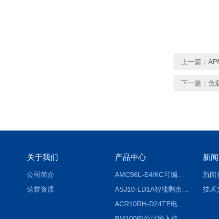
上一篇：
AP
下一篇：
负
关于我们
产品中心
新闻
公司简介
AMC96L-E4/KC可编程智能电测表多功能表
新闻
荣誉资质
ASJ10-LD1A智能剩余电流继电器厂家
技术
ACR10RH-D24TE电力仪表外置开口式互感器
BM100电位计输入信号隔离器