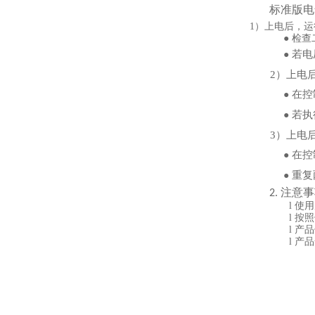
标准版电
1）
上电后，运
● 检
若电
●
2）
上电
在控
●
若执
●
3）
上电
在控
●
重复
●
注意事
2.
l
使用
l
按照
l
产品
l
产品