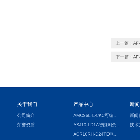
上一篇：
AF
下一篇：
AF
关于我们
产品中心
新闻
公司简介
AMC96L-E4/KC可编程智能电测表多功能表
新闻
荣誉资质
ASJ10-LD1A智能剩余电流继电器厂家
技术
ACR10RH-D24TE电力仪表外置开口式互感器