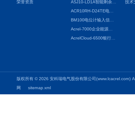
荣誉资质
ASJ10-LD1A智能剩余电流继电器厂家
技术
ACR10RH-D24TE电力仪表外置开口式互感器
BM100电位计输入信号隔离器
Acrel-7000企业能源管控平台
AcrelCloud-6500银行业安全用电能耗云平台
版权所有 © 2026 安科瑞电气股份有限公司(www.lcacrel.com) All
网
sitemap.xml