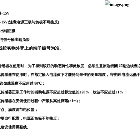
源+15V
电源-15V(注意电源正极与负极不可接反)
输出端正极
源地与信号输出端负极
线按实物外壳上的端子编号为准。
流传感器在使用时，为了得到较好的动态特性和灵敏度，必须注意原边线圈
和副边线圈
流传感器在使用时，在额定输入电流值下才能得到最佳的测量精度，当被测
电流远低于
边馈线温度不应超过
80℃
；
流传感器正常工作时的辅助电源不应超过标定值的
±20%
，纹波不应超过±1%；
流传感器在安装使用过程中严禁从高处摔落
(≥1m)
；
零点、满度调节电位器；
需要自行配置，电源正负极不能接反；
线建议使用屏蔽线。