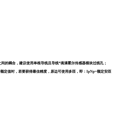
之间的耦合，建议使用单根导线且导线*填满霍尔传感器模块过线孔；
额定值时，若要获得最佳精度，原边可使用多匝，即：IpNp=额定安匝