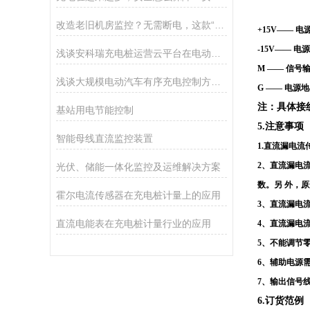
改造老旧机房监控？无需断电，这款“多回路电量采集装置”轻松搞定
+15V—— 电
-15V—— 
浅谈安科瑞充电桩运营云平台在电动汽车行业中的意义
M —— 信号
浅谈大规模电动汽车有序充电控制方法研究
G —— 电
注：具体接
基站用电节能控制
5.注意事项
智能母线直流监控装置
1.直流漏电
2、直流漏电
光伏、储能一体化监控及运维解决方案
数。另
外，原
霍尔电流传感器在充电桩计量上的应用
3、直流漏电
直流电能表在充电桩计量行业的应用
4、直流漏电
5、不能调节
6、辅助电源
7、输出信号
6.订货范例