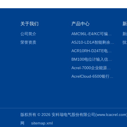
关于我们
产品中心
新
公司简介
AMC96L-E4/KC可编程智能电测表多功能表
新
荣誉资质
ASJ10-LD1A智能剩余电流继电器厂家
技
ACR10RH-D24TE电力仪表外置开口式互感器
BM100电位计输入信号隔离器
Acrel-7000企业能源管控平台
AcrelCloud-6500银行业安全用电能耗云平台
版权所有 © 2026 安科瑞电气股份有限公司(www.lcacrel.com) A
网
sitemap.xml