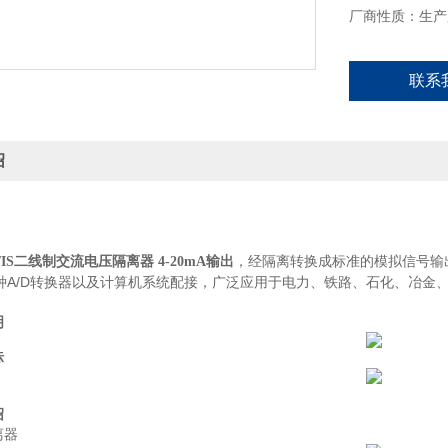
厂商性质：生产
联系
绍
，经隔离转换成标准的模拟信号输
V/IS二线制交流电压隔离器 4-20mA输出
各种A/D转换器以及计算机系统配接，广泛应用于电力、铁路、石化、冶
。
明
标
绍
离器