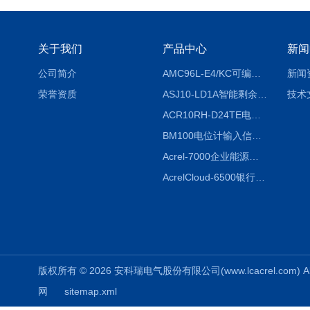
关于我们
产品中心
新闻
公司简介
AMC96L-E4/KC可编程智能电测表多功能表
新闻
荣誉资质
ASJ10-LD1A智能剩余电流继电器厂家
技术
ACR10RH-D24TE电力仪表外置开口式互感器
BM100电位计输入信号隔离器
Acrel-7000企业能源管控平台
AcrelCloud-6500银行业安全用电能耗云平台
版权所有 © 2026 安科瑞电气股份有限公司(www.lcacrel.com) All
网
sitemap.xml