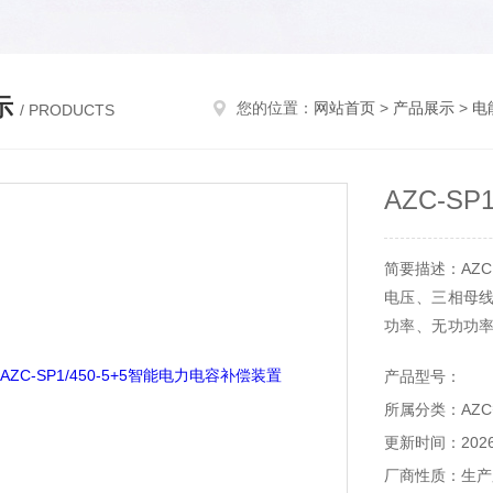
示
您的位置：
网站首页
>
产品展示
>
电
/ PRODUCTS
AZC-S
简要描述：AZ
电压、三相母
功率、无功功
开关电路，自
产品型号：
缺相保护、过谐
所属分类：AZ
更新时间：2026-
厂商性质：生产