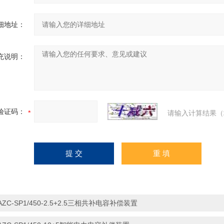
细地址：
充说明：
验证码：
请输入计算结果（
AZC-SP1/450-2.5+2.5三相共补电容补偿装置