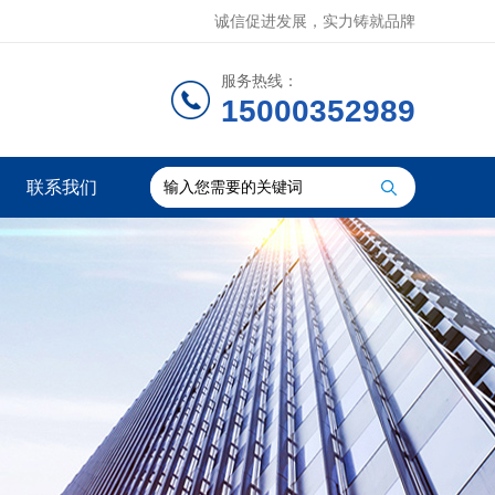
诚信促进发展，实力铸就品牌
服务热线：
15000352989
联系我们