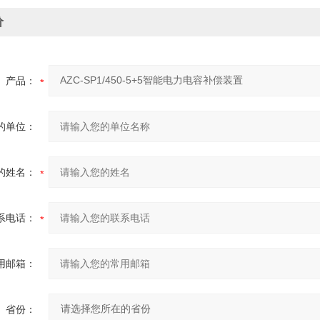
价
产品：
的单位：
的姓名：
系电话：
用邮箱：
省份：