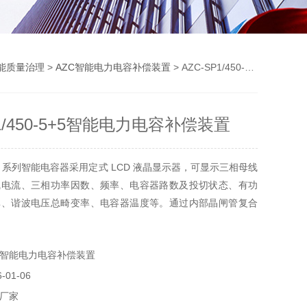
能质量治理
>
AZC智能电力电容补偿装置
> AZC-SP1/450-5+5智能电力电容补偿装置
P1/450-5+5智能电力电容补偿装置
C 系列智能电容器采用定式 LCD 液晶显示器，可显示三相母线
线电流、三相功率因数、频率、电容器路数及投切状态、有功
率、谐波电压总畸变率、电容器温度等。通过内部晶闸管复合
动寻找最佳投入（切除）点，实现过零投切，具有过压保护、
保护、过温保护等保护功能。
C智能电力电容补偿装置
01-06
厂家