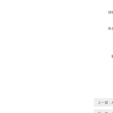
详
补
上一篇：