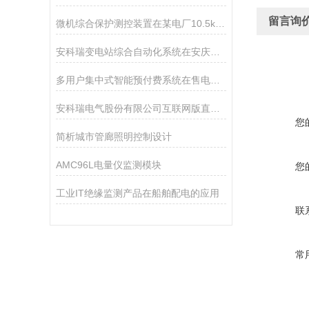
留言询
微机综合保护测控装置在某电厂10.5kV厂用电系统改造中的应用
安科瑞变电站综合自动化系统在安庆市静脉产业园应用
多用户集中式智能预付费系统在售电的应用趋势
安科瑞电气股份有限公司互联网版直流桩
您
简析城市管廊照明控制设计
AMC96L电量仪监测模块
您
工业IT绝缘监测产品在船舶配电的应用
联
常